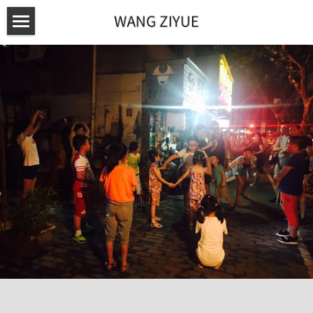
主页HOME
作品WORKS
艺术项目PROJECTS
表演Performances
录像Videos
CAPSULE MALL剧团
“问题剧场”计划
装置Installations
“重新发明节日”系列
策展CURATORIAL
剧团介绍 About CapsuleMall
绘画Drawings
“中女电台”播客项目
剧场作品 CapsuleMall Works
讯息TEXTS
“实验剧场30年”
“城市化进程”研究项目
工作坊 Workshop
“转塘拆迁区驻地创作计划”
简历CV
采访&文章Interviews&Article
讲座Lecture
联系CONTACT